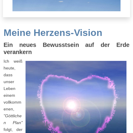
Meine Herzens-Vision
Ein neues Bewusstsein auf der Erde
verankern
Ich weiß
heute,
dass
unser
Leben
einem
vollkomm
enen,
"Göttliche
n Plan"
folgt, der