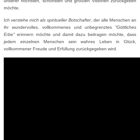
unserer höchsten, schönsten und größten Visionen zurückgeben
möchte.
Ich verstehe mich als spiritueller Botschafter
, der alle Menschen an
ihr wundervolles, vollkommenes und unbegrenztes
"Göttliches
Erbe"
erinnern möchte und damit dazu beitragen möchte, dass
jedem einzelnen Menschen sein wahres Leben in Glück,
vollkommener Freude und Erfüllung zurückgegeben wird.