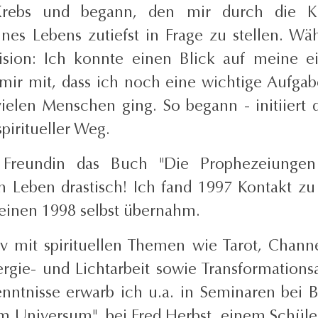
 Krebs und begann, den mir durch die K
es Lebens zutiefst in Frage zu stellen. Wä
 Vision: Ich konnte einen Blick auf meine e
mir mit, dass ich noch eine wichtige Aufgab
vielen Menschen ging. So begann - initiiert 
piritueller Weg.
 Freundin das Buch "Die Prophezeiunge
n Leben drastisch! Ich fand 1997 Kontakt zu
 einen 1998 selbst übernahm.
v mit spirituellen Themen wie Tarot, Channe
ergie- und Lichtarbeit sowie Transformationsa
ntnisse erwarb ich u.a. in Seminaren bei B
im Universum", bei Fred Herbst, einem Schüle