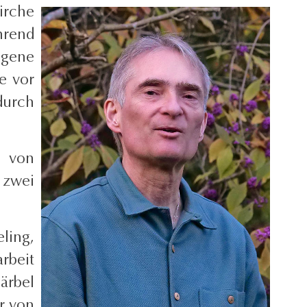
irche
hrend
igene
e vor
durch
n von
 zwei
ling,
rbeit
ärbel
r von