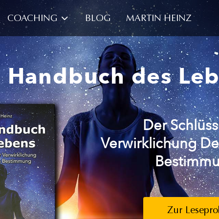
COACHING
BLOG
MARTIN HEINZ
 Handbuch des Le
Der Schlüss
Verwirklichung De
Bestimm
Zur Lesepro