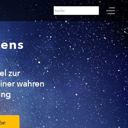
bens
el zur
iner wahren
ung
be